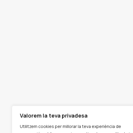
Atendemos las necesidades educativas, psico
jóvenes y adultos
Aviso Legal
Política De Cookies
Política De Privacidad
Valorem la teva privadesa
Utilitzem cookies per millorar la teva experiència de