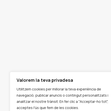
Atenem les necessitats educatives, psicològi
i adults
Avís Legal
Política De Cookies
Política De Privacitat
Valorem la teva privadesa
Utilitzem cookies per millorar la teva experiència de
navegació, publicar anuncis o contingut personalitzats i
analitzar el nostre trànsit. En fer clic a "Acceptar-ho tot",
acceptes l'ús que fem de les cookies.